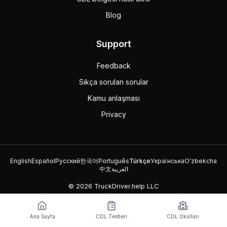
Blog
Support
Feedback
Sıkça sorulan sorular
Kamu anlaşması
Privacy
English
Español
Русский
한국어
Português
Türkçe
Українська
Oʻzbekcha
中文
العربية
© 2026 TruckDriver.help LLC
Platform, şirket tarafından sahiplenilmektedir ve devlet
kuruluşlarıyla ilişkili değildir.
Ana Sayfa
CDL Testleri
CDL Okulları