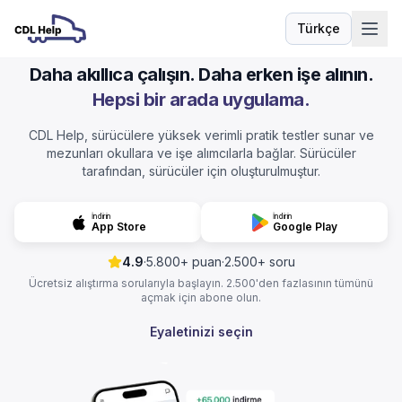
Türkçe
Dil
Daha akıllıca çalışın. Daha erken işe alının.
Hepsi bir arada uygulama.
CDL Help, sürücülere yüksek verimli pratik testler sunar ve
mezunları okullara ve işe alımcılarla bağlar. Sürücüler
tarafından, sürücüler için oluşturulmuştur.
İndirin
İndirin
App Store
Google Play
4.9
·
5.800+ puan
·
2.500+ soru
Ücretsiz alıştırma sorularıyla başlayın. 2.500'den fazlasının tümünü
açmak için abone olun.
Eyaletinizi seçin