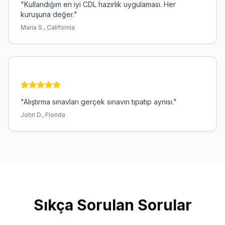
"
Kullandığım en iyi CDL hazırlık uygulaması. Her
kuruşuna değer.
"
Maria S., California
"
Alıştırma sınavları gerçek sınavın tıpatıp aynısı.
"
John D., Florida
Sıkça Sorulan Sorular
Sınavda kaç soru var?
Genel Bilgi - 50 soru, Hava Frenleri - 25 soru, Kombinasyo
Sıkça Sorulan Sorular
Kaç hata yapabilirim?
Geçmek için soruların %80'ine doğru cevap vermeniz gere