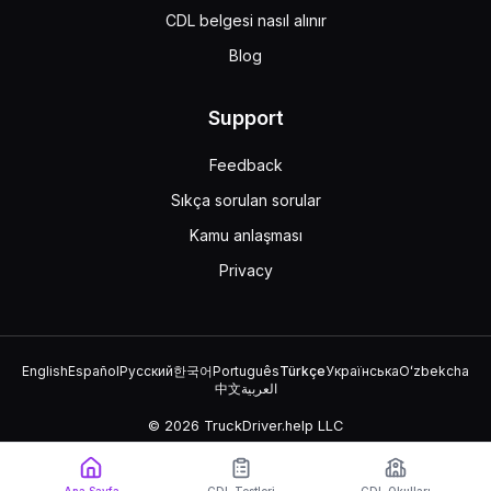
CDL belgesi nasıl alınır
Blog
Support
Feedback
Sıkça sorulan sorular
Kamu anlaşması
Privacy
English
Español
Русский
한국어
Português
Türkçe
Українська
Oʻzbekcha
中文
العربية
© 2026 TruckDriver.help LLC
Platform, şirket tarafından sahiplenilmektedir ve devlet
kuruluşlarıyla ilişkili değildir.
Ana Sayfa
CDL Testleri
CDL Okulları