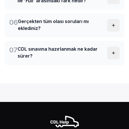
ile 'Full' arasındaki fark nedir?
06
Gerçekten tüm olası soruları mı
eklediniz?
07
CDL sınavına hazırlanmak ne kadar
sürer?