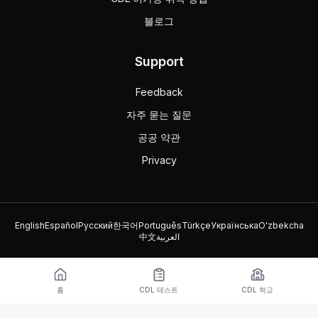
블로그
Support
Feedback
자주 묻는 질문
공공 약관
Privacy
English
Español
Русский
한국어
Português
Türkçe
Українська
Oʻzbekcha
中文
العربية
© 2026 TruckDriver.help LLC
이 플랫폼은 회사 소유이며 정부 기관과 관련이 없습니다.
홈
CDL 테스트
CDL 학교