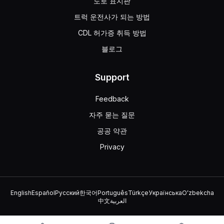
도로 표지판
트럭 운전사가 되는 방법
CDL 허가증 취득 방법
블로그
Support
Feedback
자주 묻는 질문
공공 약관
Privacy
English
Español
Русский
한국어
Português
Türkçe
Українська
Oʻzbekcha
中文
العربية
© 2026 TruckDriver.help LLC