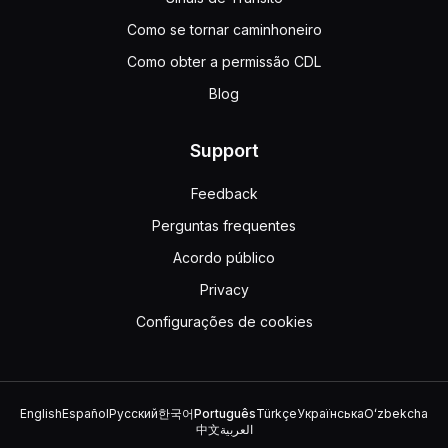
Como se tornar caminhoneiro
Como obter a permissão CDL
Blog
Support
Feedback
Perguntas frequentes
Acordo público
Privacy
Configurações de cookies
English
Español
Русский
한국어
Português
Türkçe
Українська
Oʻzbekcha
中文
العربية