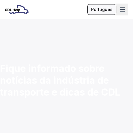
Português
Idioma
Fique informado sobre
notícias da indústria de
transporte e dicas de CDL