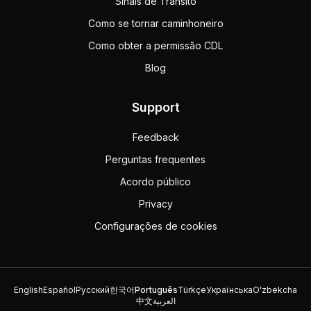
Sinais de Trânsito
Como se tornar caminhoneiro
Como obter a permissão CDL
Blog
Support
Feedback
Perguntas frequentes
Acordo público
Privacy
Configurações de cookies
English
Español
Русский
한국어
Português
Türkçe
Українська
Oʻzbekcha
中文
العربية