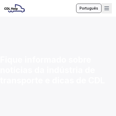
Português
Idioma
Fique informado sobre
notícias da indústria de
transporte e dicas de CDL