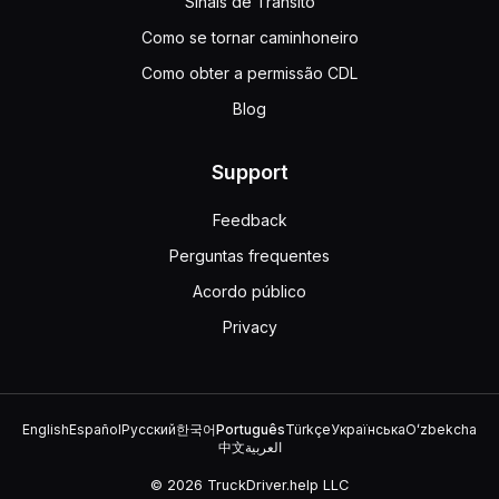
Sinais de Trânsito
Como se tornar caminhoneiro
Como obter a permissão CDL
Blog
Support
Feedback
Perguntas frequentes
Acordo público
Privacy
English
Español
Русский
한국어
Português
Türkçe
Українська
Oʻzbekcha
中文
العربية
© 2026 TruckDriver.help LLC