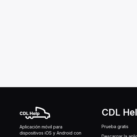
CDL He
Prueba gratis
Aplicación móvil para
dispositivos iOS y Android con
Descargar la apli