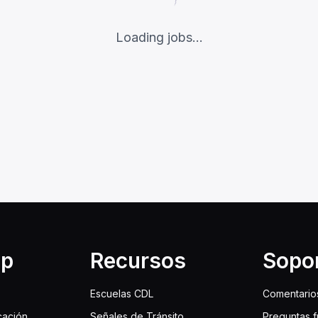
Loading jobs...
lp
Recursos
Sopo
Escuelas CDL
Comentario
cación
Señales de Tránsito
Preguntas 