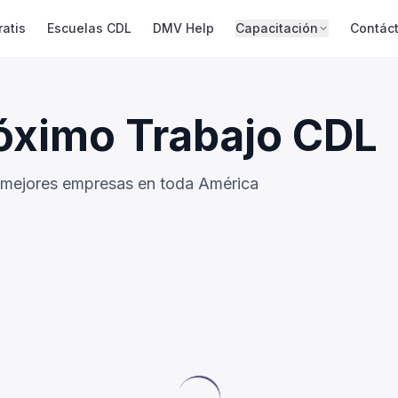
atis
Escuelas CDL
DMV Help
Capacitación
Contác
óximo Trabajo CDL
s mejores empresas en toda América