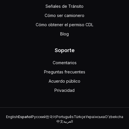
Señales de Tránsito
Cómo ser camionero
Cómo obtener el permiso CDL
Blog
Soporte
Comentarios
Preguntas frecuentes
Acuerdo público
Privacidad
English
Español
Русский
한국어
Português
Türkçe
Українська
Oʻzbekcha
中文
العربية