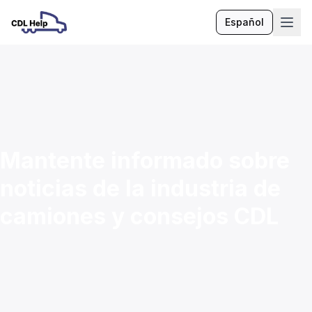
Español
Idioma
Mantente informado sobre
noticias de la industria de
camiones y consejos CDL