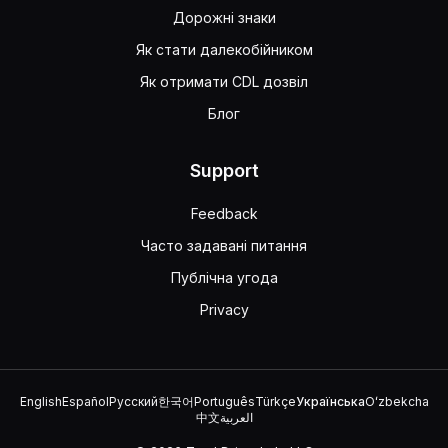
Дорожні знаки
Як стати далекобійником
Як отримати CDL дозвіл
Блог
Support
Feedback
Часто задавані питання
Публічна угода
Privacy
English
Español
Русский
한국어
Português
Türkçe
Українська
Oʻzbekcha
中文
العربية