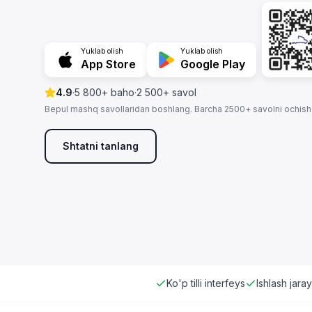
Yuklab olish
Yuklab olish
App Store
Google Play
4.9
·
5 800+ baho
·
2 500+ savol
Bepul mashq savollaridan boshlang. Barcha 2500+ savolni ochish
Shtatni tanlang
Ko'p tilli interfeys
Ishlash jara