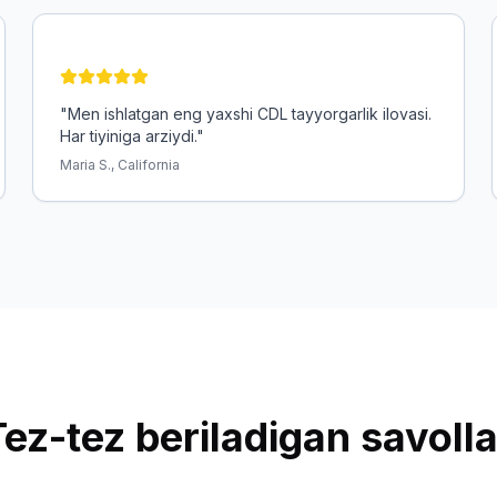
"
Men ishlatgan eng yaxshi CDL tayyorgarlik ilovasi.
Har tiyiniga arziydi.
"
Maria S., California
ar
Kombinatsiya - 20 savol.
Tez-tez beriladigan savolla
ngiz kerak.