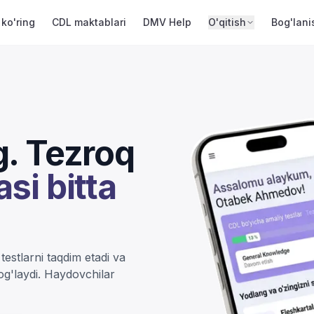
 ko'ring
CDL maktablari
DMV Help
O'qitish
Bog'lani
g. Tezroq
si bitta
estlarni taqdim etadi va
bog'laydi. Haydovchilar