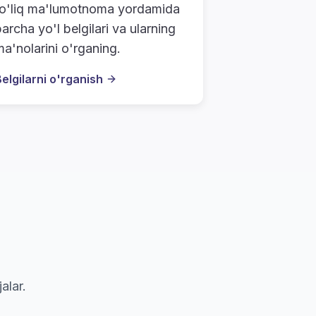
to'liq ma'lumotnoma yordamida
archa yo'l belgilari va ularning
ma'nolarini o'rganing.
elgilarni o'rganish
alar.