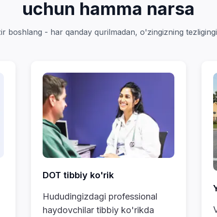
uchun hamma narsa
r boshlang - har qanday qurilmadan, o'zingizning tezliging
DOT tibbiy ko'rik
Y
Hududingizdagi professional
V
haydovchilar tibbiy ko'rikda