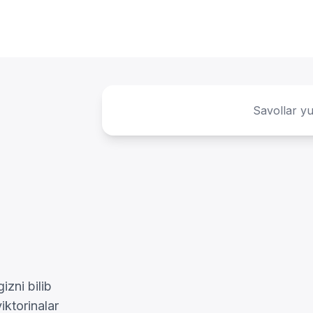
Savollar y
izni bilib
viktorinalar