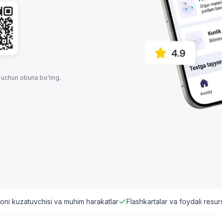
 uchun obuna bo'ling.
yoni kuzatuvchisi va muhim harakatlar
Flashkartalar va foydali resur