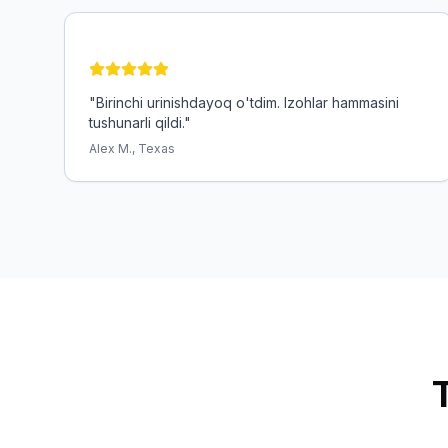
"
Birinchi urinishdayoq o'tdim. Izohlar hammasini
tushunarli qildi.
"
Alex M., Texas
Tez-tez beriladigan savoll
Imtihonda nechta savol bor?
Umumiy bilim - 50 savol, Havo tormozlari - 25 savol, 
Qancha xato qilishim mumkin?
O'tish uchun savollarning 80% ga to'g'ri javob berishi