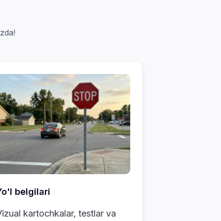
izda!
o'l belgilari
izual kartochkalar, testlar va