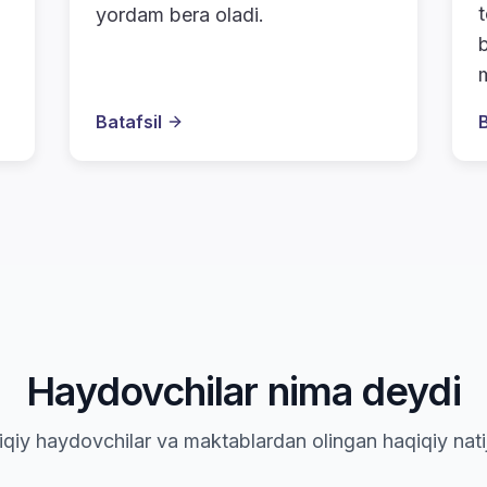
yordam bera oladi.
b
Batafsil
B
Haydovchilar nima deydi
qiy haydovchilar va maktablardan olingan haqiqiy natij