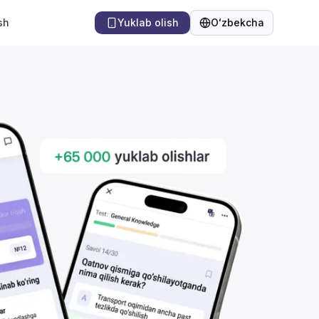
sh
Yuklab olish
Oʻzbekcha
Til