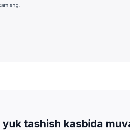
hkamlang.
yuk tashish kasbida muva