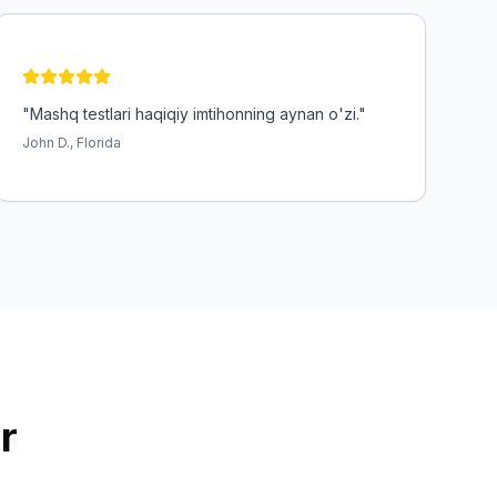
"
Mashq testlari haqiqiy imtihonning aynan o'zi.
"
John D., Florida
r