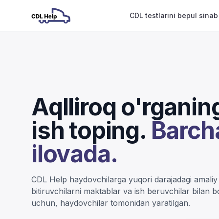
CDL testlarini bepul sinab
Aqlliroq o'rganin
ish toping.
Barcha
ilovada.
CDL Help haydovchilarga yuqori darajadagi amaliy t
bitiruvchilarni maktablar va ish beruvchilar bilan 
uchun, haydovchilar tomonidan yaratilgan.