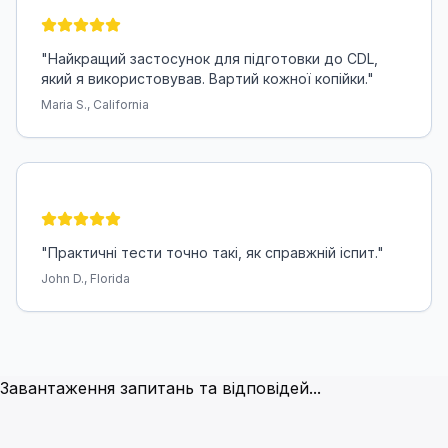
"
Найкращий застосунок для підготовки до CDL,
який я використовував. Вартий кожної копійки.
"
Maria S., California
"
Практичні тести точно такі, як справжній іспит.
"
John D., Florida
Часто задавані питання
Завантаження запитань та відповідей...
Скільки питань на іспиті?
Загальні знання - 50 питань, повітряні гальма - 25 пита