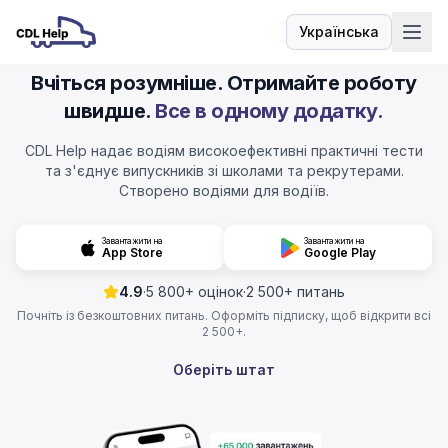
Українська
Мова
Вчіться розумніше. Отримайте роботу
швидше.
Все в одному додатку.
CDL Help надає водіям високоефективні практичні тести
та з'єднує випускників зі школами та рекрутерами.
Створено водіями для водіїв.
Завантажити на
Завантажити на
App Store
Google Play
4.9
·
5 800+ оцінок
·
2 500+ питань
Почніть із безкоштовних питань. Оформіть підписку, щоб відкрити всі
2 500+.
Оберіть штат