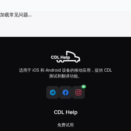
常见问题
加载常见问题...
考试有多少道问题？
一般知识 - 50道问题，空气刹车 - 25道问题，组合 - 20道问题
我可以犯多少错误？
您需要正确回答80%的问题才能通过。
我可以在不懂英语的情况下参加考试吗？
在某些州，笔试提供其他语言（西班牙语最常见），但因州而异
如何获得所有测试的访问权限？应用是收费的吗？
适用于 iOS 和 Android 设备的移动应用，提供 CDL
测试和翻译功能。
基础版本是免费的。通过订阅可以获得对所有测试和功能的完全
应用中有多少道问题，'Express'和'Full'有什么区别？
新
应用中有超过2,500道问题。Express包含基本测试，Full包
你们真的添加了所有可能的问题吗？
我们定期根据各州官方DMV来源更新问题库。
CDL Help
准备CDL考试需要多长时间？
免费试用
大多数学生需要2-4周的定期练习来准备书面CDL考试。使用我