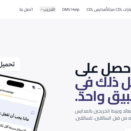
CD مجاناً
مدارس CDL
DMV Help
التدريب
اتصل بنا
احصل على
 ذلك في
يق واحد.
ة العائد ويربط الخريجين بالمدارس
 من قبل السائقين، للسائقين.