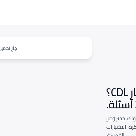
جارٍ تحميل
هل أنت مستعد لاختبار CDL؟
اك. حضر وعزز
رة، الاختبارات
القصيرة.