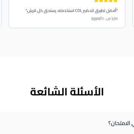
"
أفضل تطبيق لتحضير CDL استخدمته. يستحق كل قرش.
"
ماريا س.، كاليفورنيا
الأسئلة الشائعة
؟
اللغة الإنجليزية؟
كثر شيوعًا)، لكن ذلك يختلف من ولاية إلى أخرى، واختبار القيادة يكو
 الامتحان؟
ارات؟ هل التطبيق مدفوع؟