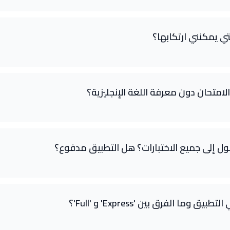
زات متاح بالاشتراك.
و 'Full'؟
تي يمكنني ارتكابها؟
ا؟
C؟
لامتحان دون معرفة اللغة الإنجليزية؟
ل إلى جميع الاختبارات؟ هل التطبيق مدفوع؟
 وما الفرق بين 'Express' و 'Full'؟