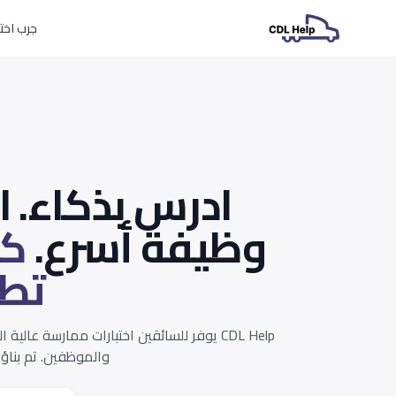
جرب اختبارات L
ادرس بذكاء. 
وظيفة أسرع.
كل
تطب
CDL Help يوفر للسائقين اختبارات ممارسة عالي
والموظفين. تم بناؤه