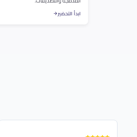
المدمجة والتصديقات.
ابدأ التحضير