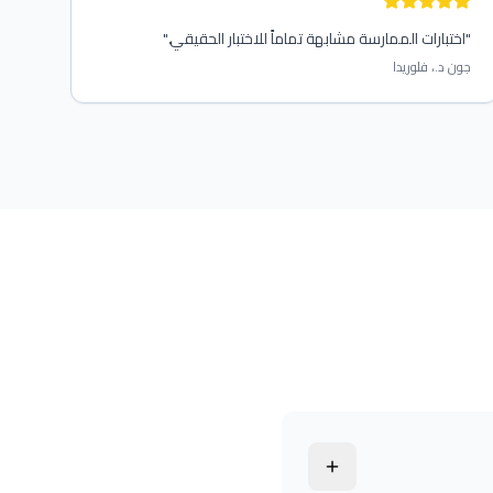
"
اختبارات الممارسة مشابهة تماماً للاختبار الحقيقي.
"
جون د.، فلوريدا
ن دائمًا بالإنجليزية. وتشترط القواعد الفيدرالية الآن إتقان الإنجل