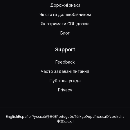
Дорожні знаки
Як стати далекобійником
Як отримати CDL дозвіл
Блог
Support
Feedback
Часто задавані питання
Публічна угода
Privacy
English
Español
Русский
한국어
Português
Türkçe
Українська
Oʻzbekcha
中文
العربية