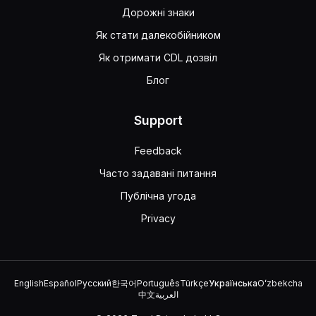
Дорожні знаки
Як стати далекобійником
Як отримати CDL дозвіл
Блог
Support
Feedback
Часто задавані питання
Публічна угода
Privacy
English
Español
Русский
한국어
Português
Türkçe
Українська
Oʻzbekcha
中文
العربية