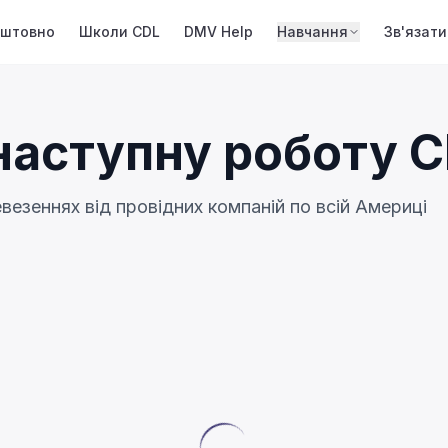
оштовно
Школи CDL
DMV Help
Навчання
Зв'язати
наступну роботу 
везеннях від провідних компаній по всій Америці