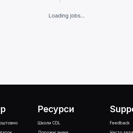
Loading jobs...
lp
Ресурси
Supp
коштовно
Школи CDL
Feedback
даток
Дорожні знаки
Часто зада