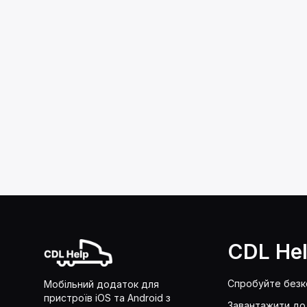
CDL He
Спробуйте без
Мобільний додаток для
пристроїв iOS та Android з
Завантажити до