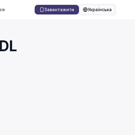
ся
Завантажити
Українська
Мова
CDL