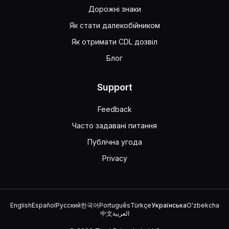
Дорожні знаки
Як стати далекобійником
Як отримати CDL дозвіл
Блог
Support
Feedback
Часто задавані питання
Публічна угода
Privacy
English
Español
Русский
한국어
Português
Türkçe
Українська
Oʻzbekcha
中文
العربية