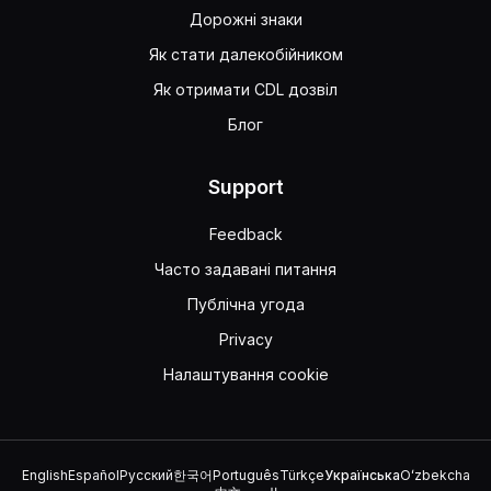
Дорожні знаки
Як стати далекобійником
Як отримати CDL дозвіл
Блог
Support
Feedback
Часто задавані питання
Публічна угода
Privacy
Налаштування cookie
English
Español
Русский
한국어
Português
Türkçe
Українська
Oʻzbekcha