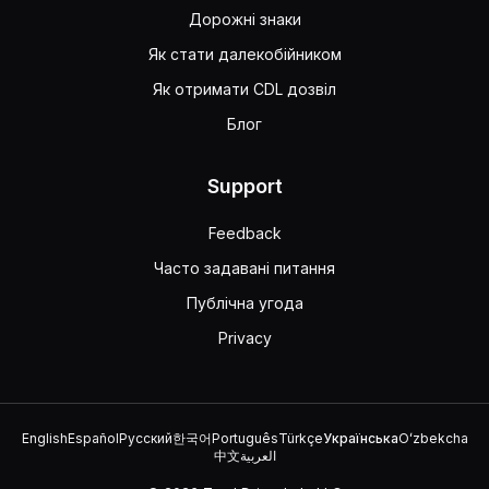
Дорожні знаки
Як стати далекобійником
Як отримати CDL дозвіл
Блог
Support
Feedback
Часто задавані питання
Публічна угода
Privacy
English
Español
Русский
한국어
Português
Türkçe
Українська
Oʻzbekcha
中文
العربية