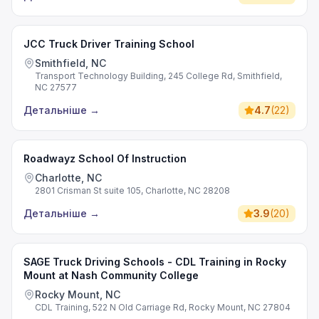
JCC Truck Driver Training School
Smithfield, NC
Transport Technology Building, 245 College Rd, Smithfield,
NC 27577
Детальніше
→
4.7
(
22
)
Roadwayz School Of Instruction
Charlotte, NC
2801 Crisman St suite 105, Charlotte, NC 28208
Детальніше
→
3.9
(
20
)
SAGE Truck Driving Schools - CDL Training in Rocky
Mount at Nash Community College
Rocky Mount, NC
CDL Training, 522 N Old Carriage Rd, Rocky Mount, NC 27804