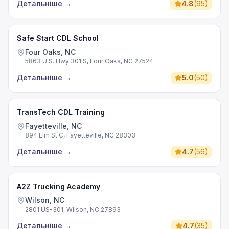
Детальніше
→
4.8
(
95
)
Safe Start CDL School
Four Oaks, NC
5863 U.S. Hwy 301 S, Four Oaks, NC 27524
Детальніше
→
5.0
(
50
)
TransTech CDL Training
Fayetteville, NC
894 Elm St C, Fayetteville, NC 28303
Детальніше
→
4.7
(
56
)
A2Z Trucking Academy
Wilson, NC
2801 US-301, Wilson, NC 27893
Детальніше
→
4.7
(
35
)