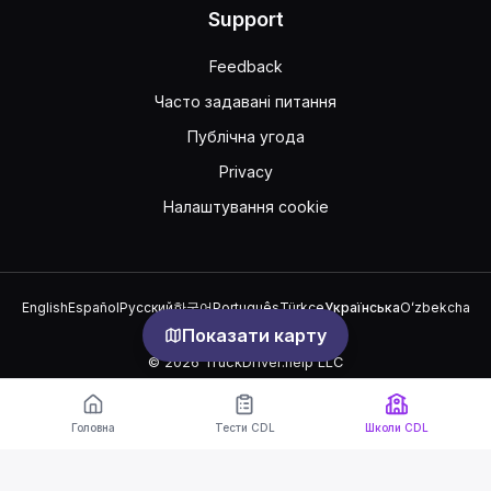
Support
Feedback
Часто задавані питання
Публічна угода
Privacy
Налаштування cookie
English
Español
Русский
한국어
Português
Türkçe
Українська
Oʻzbekcha
中文
العربية
Показати карту
© 2026 TruckDriver.help LLC
Платформа належить компанії і не пов'язана з державними
організаціями.
Головна
Тести CDL
Школи CDL