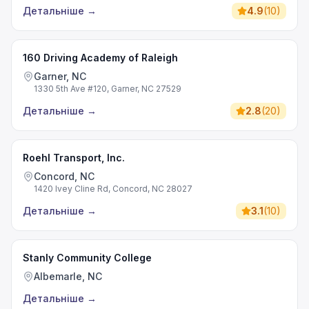
Детальніше
→
4.9
(
10
)
160 Driving Academy of Raleigh
Garner, NC
1330 5th Ave #120, Garner, NC 27529
Детальніше
→
2.8
(
20
)
Roehl Transport, Inc.
Concord, NC
1420 Ivey Cline Rd, Concord, NC 28027
Детальніше
→
3.1
(
10
)
Stanly Community College
Albemarle, NC
Детальніше
→