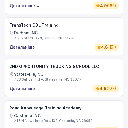
Детальніше
→
4.9
(
162
)
TransTech CDL Training
Durham, NC
312 S Miami Blvd, Durham, NC 27703
Детальніше
→
4.8
(
151
)
2ND OPPORTUNITY TRUCKING SCHOOL LLC
Statesville, NC
703 Sullivan Rd A, Statesville, NC 28677
Детальніше
→
4.9
(
107
)
Road Knowledge Training Academy
Gastonia, NC
246 N New Hope Rd #104, Gastonia, NC 28054