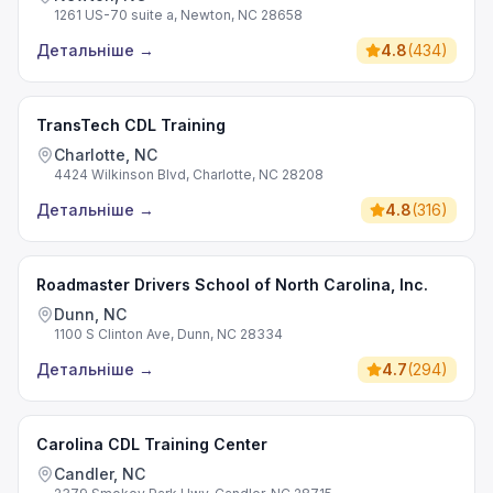
1261 US-70 suite a, Newton, NC 28658
Детальніше
→
4.8
(
434
)
TransTech CDL Training
Charlotte, NC
4424 Wilkinson Blvd, Charlotte, NC 28208
Детальніше
→
4.8
(
316
)
Roadmaster Drivers School of North Carolina, Inc.
Dunn, NC
1100 S Clinton Ave, Dunn, NC 28334
Детальніше
→
4.7
(
294
)
Carolina CDL Training Center
Candler, NC