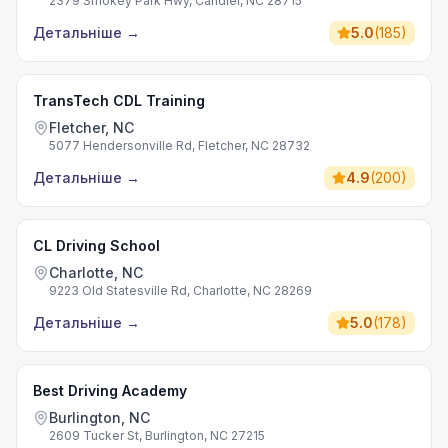
2379 Smokey Park Hwy, Candler, NC 28715
Детальніше
→
5.0
(
185
)
TransTech CDL Training
Fletcher, NC
5077 Hendersonville Rd, Fletcher, NC 28732
Детальніше
→
4.9
(
200
)
CL Driving School
Charlotte, NC
9223 Old Statesville Rd, Charlotte, NC 28269
Детальніше
→
5.0
(
178
)
Best Driving Academy
Burlington, NC
2609 Tucker St, Burlington, NC 27215