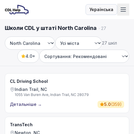
Українська
Мова
Школи CDL у штаті North Carolina
·
27
27 шкіл
Штат
Місто
4.0+
Sort by
CL Driving School
Indian Trail, NC
1055 Van Buren Ave, Indian Trail, NC 28079
Детальніше
→
5.0
(
359
)
TransTech
Newton, NC