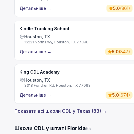
Детальніше
→
5.0
(
861
)
Kindle Trucking School
Houston, TX
16221 North Fwy, Houston, TX 77090
Детальніше
→
5.0
(
847
)
King CDL Academy
Houston, TX
3318 Fondren Rd, Houston, TX 77063
Детальніше
→
5.0
(
674
)
Показати всі школи CDL у Texas (83) →
Школи CDL у штаті Florida
65