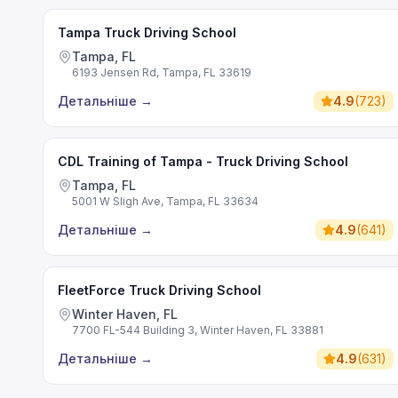
Tampa Truck Driving School
Tampa, FL
6193 Jensen Rd, Tampa, FL 33619
Детальніше
→
4.9
(
723
)
CDL Training of Tampa - Truck Driving School
Tampa, FL
5001 W Sligh Ave, Tampa, FL 33634
Детальніше
→
4.9
(
641
)
FleetForce Truck Driving School
Winter Haven, FL
7700 FL-544 Building 3, Winter Haven, FL 33881
Детальніше
→
4.9
(
631
)