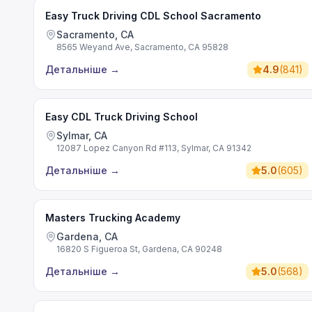
Easy Truck Driving CDL School Sacramento
Sacramento, CA
8565 Weyand Ave, Sacramento, CA 95828
Детальніше
→
4.9
(
841
)
Easy CDL Truck Driving School
Sylmar, CA
12087 Lopez Canyon Rd #113, Sylmar, CA 91342
Детальніше
→
5.0
(
605
)
Masters Trucking Academy
Gardena, CA
16820 S Figueroa St, Gardena, CA 90248
Детальніше
→
5.0
(
568
)