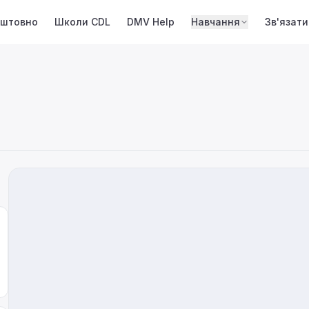
оштовно
Школи CDL
DMV Help
Навчання
Зв'язати