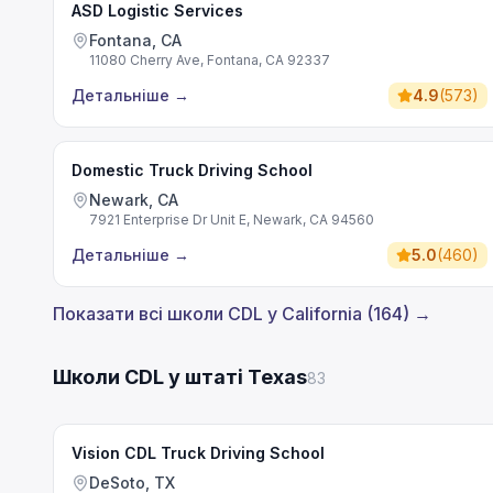
ASD Logistic Services
Fontana, CA
11080 Cherry Ave, Fontana, CA 92337
Детальніше
→
4.9
(
573
)
Domestic Truck Driving School
Newark, CA
7921 Enterprise Dr Unit E, Newark, CA 94560
Детальніше
→
5.0
(
460
)
Показати всі школи CDL у California (164) →
Школи CDL у штаті Texas
83
Vision CDL Truck Driving School
DeSoto, TX