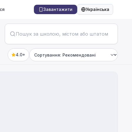
ся
Завантажити
Українська
Мова
4.0+
Sort by