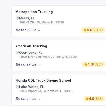
Metropolitan Trucking
Miami, FL
398 NE 79th St, Miami, FL 33138
Детальніше
→
4.6
(
2,107
)
American Trucking
Opa-locka, FL
12805 NW 42nd Ave, Opa-locka, FL 33054
Детальніше
→
4.6
(
1,851
)
Florida CDL Truck Driving School
Lake Wales, FL
100 S Airport Rd, Lake Wales, FL 33859
Детальніше
→
4.9
(
853
)