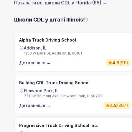
Показати всі школи CDL у Florida (65) →
Школи CDL у штаті Illinois
50
Alpha Truck Driving School
Addison, IL
1250 W Lake St, Addison, IL 60101
Детальніше
→
4.8
(
911
)
Bulldog CDL Truck Driving School
Elmwood Park, IL
7711 W Belmont Ave, Elmwood Park, IL 60707
Детальніше
→
4.8
(
897
)
Progressive Truck Driving School Inc.