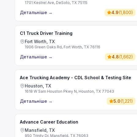
1701 Kestrel Ave, DeSoto, TX 75115
Детальніше
→
4.9
(
1,800
)
C1 Truck Driver Training
Fort Worth, TX
1906 Green Oaks Rd, Fort Worth, TX 76116
Детальніше
→
4.8
(
1,662
)
Ace Trucking Academy - CDL School & Testing Site
Houston, TX
1618 W Sam Houston Pkwy N, Houston, TX 77043
Детальніше
→
5.0
(
1,221
)
Advance Career Education
Mansfield, TX
950 Trinity Dr, Mansfield, TX 76063