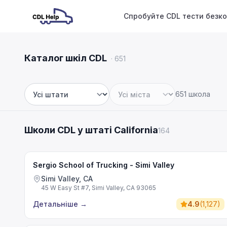
Спробуйте CDL тести безк
Каталог шкіл CDL
·
651
651 школа
Штат
Місто
Школи CDL у штаті California
164
Sergio School of Trucking - Simi Valley
Simi Valley, CA
45 W Easy St #7, Simi Valley, CA 93065
Детальніше
→
4.9
(
1,127
)