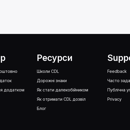
lp
Ресурси
Supp
коштовно
Школи CDL
Feedback
даток
Дорожні знаки
Часто зада
ся додатком
Як стати далекобійником
Публічна у
Як отримати CDL дозвіл
Privacy
Блог