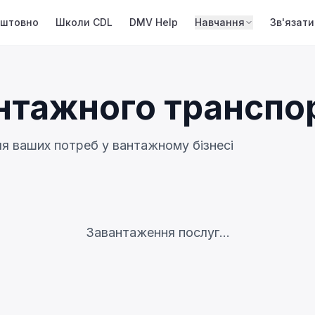
оштовно
Школи CDL
DMV Help
Навчання
Зв'язати
нтажного транспо
ля ваших потреб у вантажному бізнесі
Завантаження послуг...