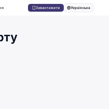
ся
Завантажити
Українська
Мова
рту