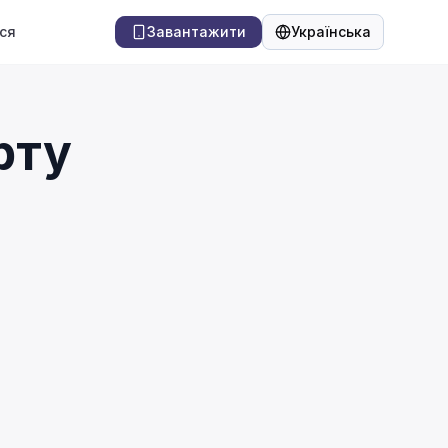
ся
Завантажити
Українська
Мова
рту