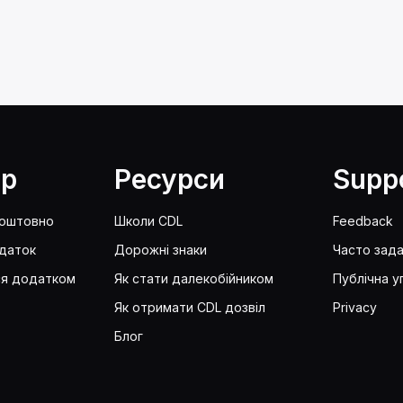
lp
Ресурси
Supp
коштовно
Школи CDL
Feedback
даток
Дорожні знаки
Часто зада
ся додатком
Як стати далекобійником
Публічна у
Як отримати CDL дозвіл
Privacy
Блог