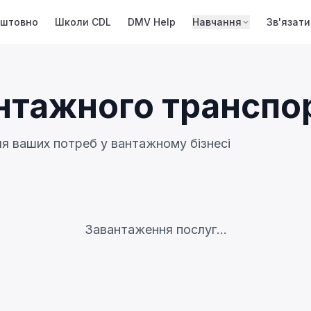
оштовно
Школи CDL
DMV Help
Навчання
Зв'язати
нтажного транспо
ля ваших потреб у вантажному бізнесі
Завантаження послуг...