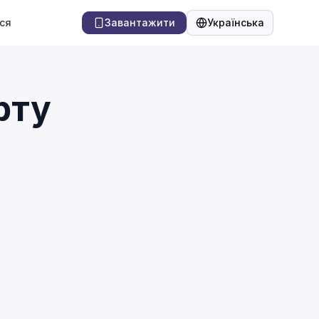
ся
Завантажити
Українська
Мова
рту