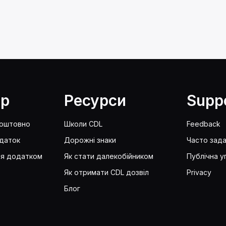
lp
Ресурси
Supp
коштовно
Школи CDL
Feedback
даток
Дорожні знаки
Часто зада
ся додатком
Як стати далекобійником
Публічна у
Як отримати CDL дозвіл
Privacy
Блог