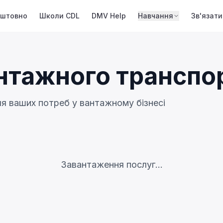
оштовно
Школи CDL
DMV Help
Навчання
Зв'язати
нтажного транспо
ля ваших потреб у вантажному бізнесі
Завантаження послуг...