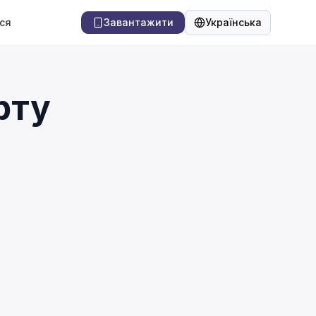
ся
Завантажити
Українська
Мова
рту