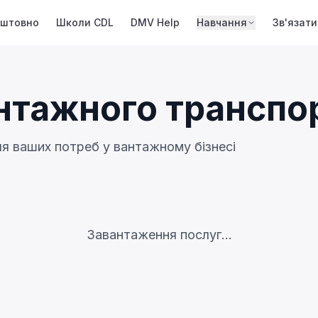
оштовно
Школи CDL
DMV Help
Навчання
Зв'язати
нтажного транспо
ля ваших потреб у вантажному бізнесі
Завантаження послуг...