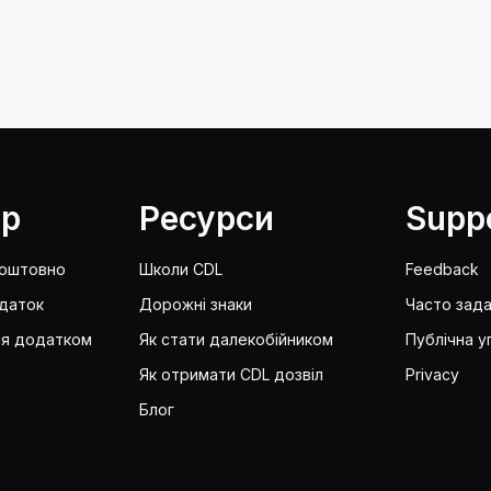
lp
Ресурси
Supp
коштовно
Школи CDL
Feedback
даток
Дорожні знаки
Часто зада
ся додатком
Як стати далекобійником
Публічна у
Як отримати CDL дозвіл
Privacy
Блог