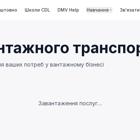
оштовно
Школи CDL
DMV Help
Навчання
Зв'язати
нтажного транспо
ля ваших потреб у вантажному бізнесі
Завантаження послуг...