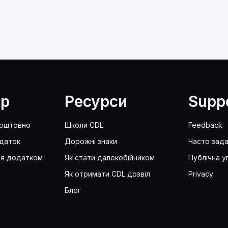
lp
Ресурси
Supp
коштовно
Школи CDL
Feedback
даток
Дорожні знаки
Часто зада
ся додатком
Як стати далекобійником
Публічна у
Як отримати CDL дозвіл
Privacy
Блог