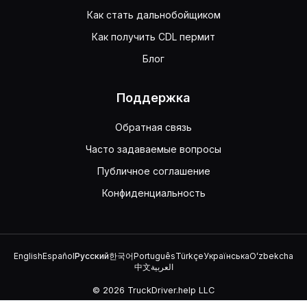
Как стать дальнобойщиком
Как получить CDL пермит
Блог
Поддержка
Обратная связь
Часто задаваемые вопросы
Публичное соглашение
Конфиденциальность
English
Español
Русский
한국어
Português
Türkçe
Українська
Oʻzbekcha
中文
العربية
© 2026 TruckDriver.help LLC