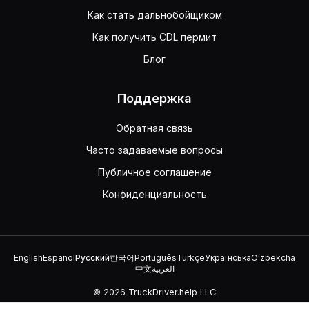
Как стать дальнобойщиком
Как получить CDL пермит
Блог
Поддержка
Обратная связь
Часто задаваемые вопросы
Публичное соглашение
Конфиденциальность
English
Español
Русский
한국어
Português
Türkçe
Українська
Oʻzbekcha
中文
العربية
© 2026 TruckDriver.help LLC