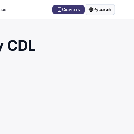
язь
Скачать
Русский
Язык
у CDL