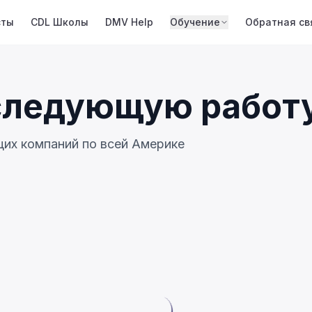
сты
CDL Школы
DMV Help
Обучение
Обратная св
следующую работ
их компаний по всей Америке