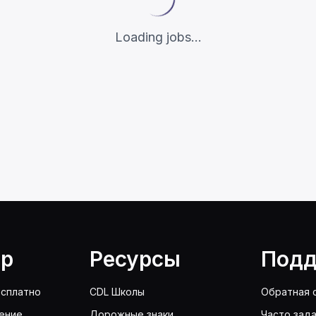
Loading jobs...
lp
Ресурсы
Подд
сплатно
CDL Школы
Обратная 
ение
Дорожные знаки
Часто зад