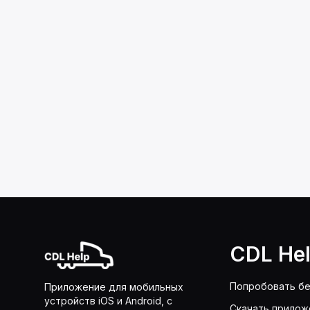
CDL He
Попробовать бе
Приложение для мобильных
устройств iOS и Android, с
Скачать прилож