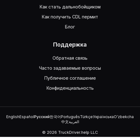
Как стать дальнобойщиком
Как получить CDL пермит
Блог
Поддержка
Обратная связь
Часто задаваемые вопросы
Публичное соглашение
Конфиденциальность
English
Español
Русский
한국어
Português
Türkçe
Українська
Oʻzbekcha
中文
العربية
© 2026 TruckDriver.help LLC