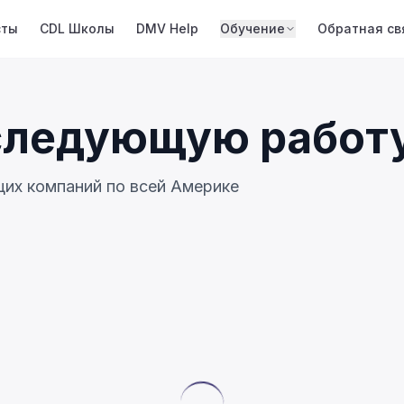
сты
CDL Школы
DMV Help
Обучение
Обратная св
следующую работ
их компаний по всей Америке