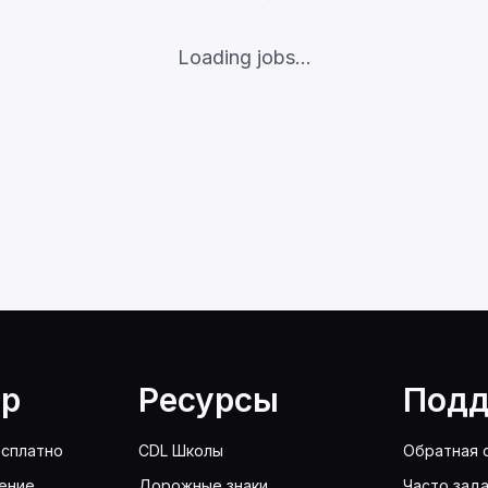
Loading jobs...
lp
Ресурсы
Подд
сплатно
CDL Школы
Обратная 
ение
Дорожные знаки
Часто зад