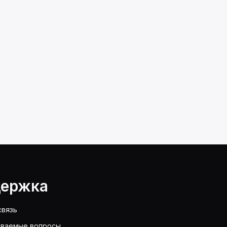
ержка
связь
аваемые вопросы