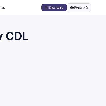
язь
Скачать
Русский
Язык
у CDL