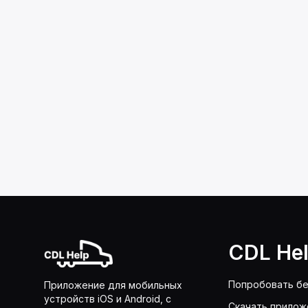
CDL He
Попробовать бе
Приложение для мобильных
устройств iOS и Android, с
Скачать прилож