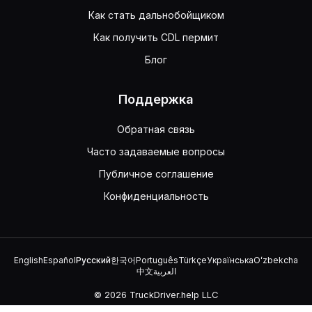
Как стать дальнобойщиком
Как получить CDL пермит
Блог
Поддержка
Обратная связь
Часто задаваемые вопросы
Публичное соглашение
Конфиденциальность
English
Español
Русский
한국어
Português
Türkçe
Українська
Oʻzbekcha
中文
العربية
© 2026 TruckDriver.help LLC