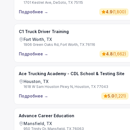
1701 Kestrel Ave, DeSoto, TX 75115
Подробнее
→
4.9
(
1,800
)
C1 Truck Driver Training
Fort Worth, TX
1906 Green Oaks Rd, Fort Worth, TX 76116
Подробнее
→
4.8
(
1,662
)
Ace Trucking Academy - CDL School & Testing Site
Houston, TX
1618 W Sam Houston Pkwy N, Houston, TX 77043
Подробнее
→
5.0
(
1,221
)
Advance Career Education
Mansfield, TX
950 Trinity Dr, Mansfield, TX 76063