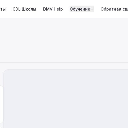
сты
CDL Школы
DMV Help
Обучение
Обратная св