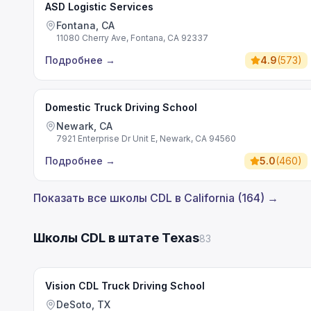
ASD Logistic Services
Fontana, CA
11080 Cherry Ave, Fontana, CA 92337
Подробнее
→
4.9
(
573
)
Domestic Truck Driving School
Newark, CA
7921 Enterprise Dr Unit E, Newark, CA 94560
Подробнее
→
5.0
(
460
)
Показать все школы CDL в California (164) →
Школы CDL в штате Texas
83
Vision CDL Truck Driving School
DeSoto, TX