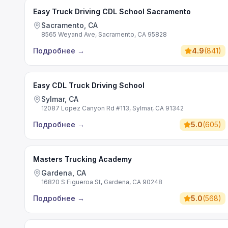
Easy Truck Driving CDL School Sacramento
Sacramento, CA
8565 Weyand Ave, Sacramento, CA 95828
Подробнее
→
4.9
(
841
)
Easy CDL Truck Driving School
Sylmar, CA
12087 Lopez Canyon Rd #113, Sylmar, CA 91342
Подробнее
→
5.0
(
605
)
Masters Trucking Academy
Gardena, CA
16820 S Figueroa St, Gardena, CA 90248
Подробнее
→
5.0
(
568
)