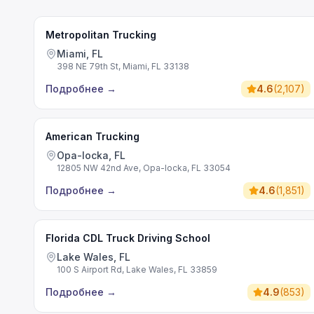
Metropolitan Trucking
Miami, FL
398 NE 79th St, Miami, FL 33138
Подробнее
→
4.6
(
2,107
)
American Trucking
Opa-locka, FL
12805 NW 42nd Ave, Opa-locka, FL 33054
Подробнее
→
4.6
(
1,851
)
Florida CDL Truck Driving School
Lake Wales, FL
100 S Airport Rd, Lake Wales, FL 33859
Подробнее
→
4.9
(
853
)