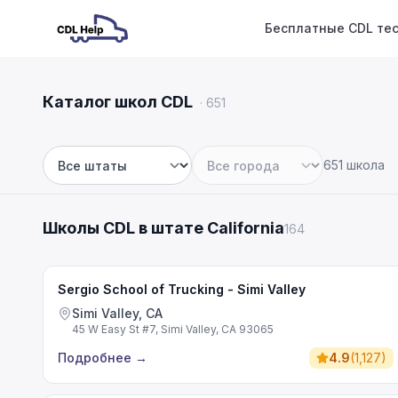
Бесплатные CDL те
Каталог школ CDL
·
651
651 школа
Штат
Город
Школы CDL в штате California
164
Sergio School of Trucking - Simi Valley
Simi Valley, CA
45 W Easy St #7, Simi Valley, CA 93065
Подробнее
→
4.9
(
1,127
)