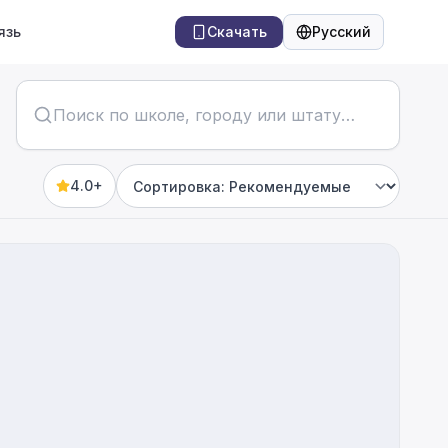
язь
Скачать
Русский
Язык
4.0+
Sort by