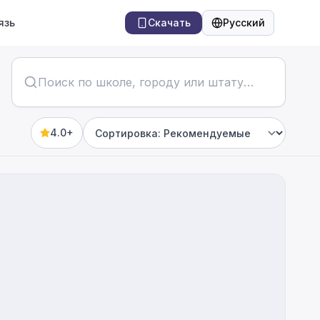
язь
Скачать
Русский
Язык
4.0+
Sort by