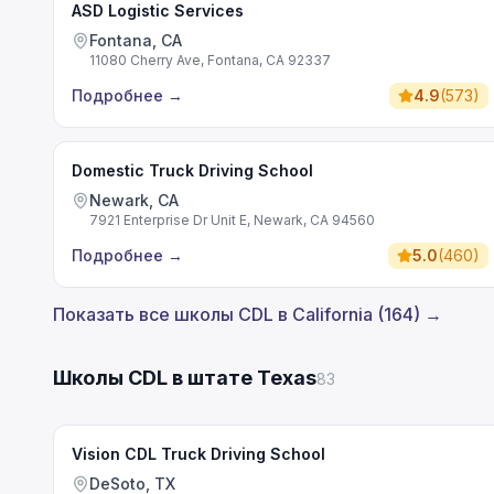
ASD Logistic Services
Fontana, CA
11080 Cherry Ave, Fontana, CA 92337
Подробнее
→
4.9
(
573
)
Domestic Truck Driving School
Newark, CA
7921 Enterprise Dr Unit E, Newark, CA 94560
Подробнее
→
5.0
(
460
)
Показать все школы CDL в California (164) →
Школы CDL в штате Texas
83
Vision CDL Truck Driving School
DeSoto, TX