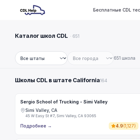
Бесплатные CDL те
Каталог школ CDL
·
651
651 школа
Штат
Город
Школы CDL в штате California
164
Sergio School of Trucking - Simi Valley
Simi Valley, CA
45 W Easy St #7, Simi Valley, CA 93065
Подробнее
→
4.9
(
1,127
)