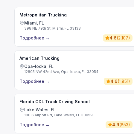
Metropolitan Trucking
Miami, FL
398 NE 79th St, Miami, FL 33138
Подробнее
→
4.6
(
2,107
)
American Trucking
Opa-locka, FL
12805 NW 42nd Ave, Opa-locka, FL 33054
Подробнее
→
4.6
(
1,851
)
Florida CDL Truck Driving School
Lake Wales, FL
100 S Airport Rd, Lake Wales, FL 33859
Подробнее
→
4.9
(
853
)