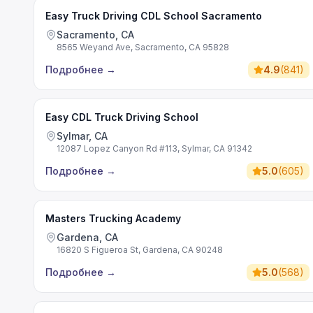
Easy Truck Driving CDL School Sacramento
Sacramento, CA
8565 Weyand Ave, Sacramento, CA 95828
Подробнее
→
4.9
(
841
)
Easy CDL Truck Driving School
Sylmar, CA
12087 Lopez Canyon Rd #113, Sylmar, CA 91342
Подробнее
→
5.0
(
605
)
Masters Trucking Academy
Gardena, CA
16820 S Figueroa St, Gardena, CA 90248
Подробнее
→
5.0
(
568
)