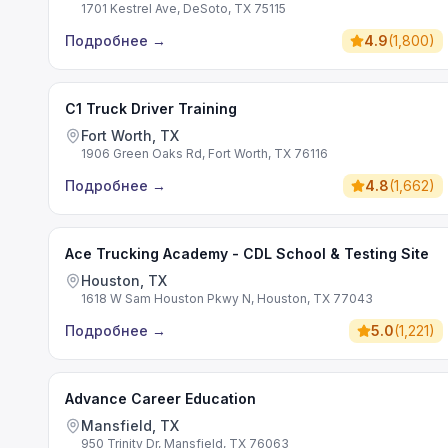
1701 Kestrel Ave, DeSoto, TX 75115
Подробнее
→
4.9
(
1,800
)
C1 Truck Driver Training
Fort Worth, TX
1906 Green Oaks Rd, Fort Worth, TX 76116
Подробнее
→
4.8
(
1,662
)
Ace Trucking Academy - CDL School & Testing Site
Houston, TX
1618 W Sam Houston Pkwy N, Houston, TX 77043
Подробнее
→
5.0
(
1,221
)
Advance Career Education
Mansfield, TX
950 Trinity Dr, Mansfield, TX 76063