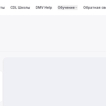
сты
CDL Школы
DMV Help
Обучение
Обратная св