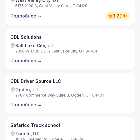
West Valley City, UT
5175 2100 S, West Valley City, UT 84120
Подробнее
→
3.2
(
14
)
CDL Solutions
Salt Lake City, UT
2350 W 1700 S D-2, Salt Lake City, UT 84104
Подробнее
→
CDL Driver Source LLC
Ogden, UT
2787 Commerce Way Suite B, Ogden, UT 84401
Подробнее
→
Safarico Truck school
Tooele, UT
100 N Emerald Rd, Tooele, UT 84074