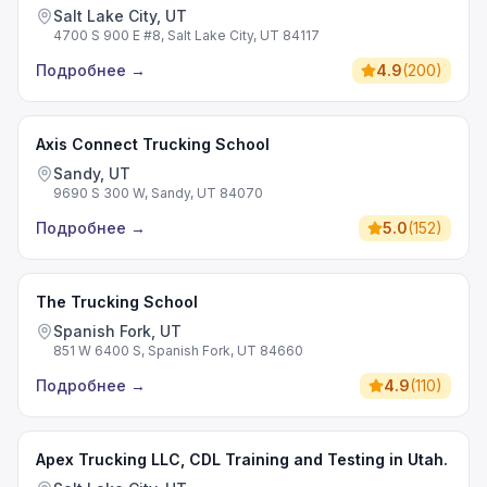
Salt Lake City, UT
4700 S 900 E #8, Salt Lake City, UT 84117
Подробнее
→
4.9
(
200
)
Axis Connect Trucking School
Sandy, UT
9690 S 300 W, Sandy, UT 84070
Подробнее
→
5.0
(
152
)
The Trucking School
Spanish Fork, UT
851 W 6400 S, Spanish Fork, UT 84660
Подробнее
→
4.9
(
110
)
Apex Trucking LLC, CDL Training and Testing in Utah.