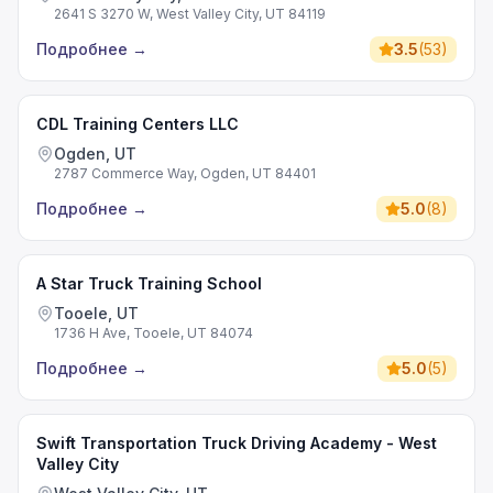
2641 S 3270 W, West Valley City, UT 84119
Подробнее
→
3.5
(
53
)
CDL Training Centers LLC
Ogden, UT
2787 Commerce Way, Ogden, UT 84401
Подробнее
→
5.0
(
8
)
A Star Truck Training School
Tooele, UT
1736 H Ave, Tooele, UT 84074
Подробнее
→
5.0
(
5
)
Swift Transportation Truck Driving Academy - West
Valley City