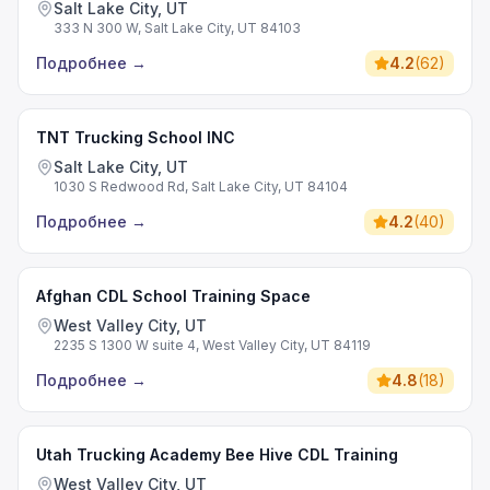
Salt Lake City, UT
333 N 300 W, Salt Lake City, UT 84103
Подробнее
→
4.2
(
62
)
TNT Trucking School INC
Salt Lake City, UT
1030 S Redwood Rd, Salt Lake City, UT 84104
Подробнее
→
4.2
(
40
)
Afghan CDL School Training Space
West Valley City, UT
2235 S 1300 W suite 4, West Valley City, UT 84119
Подробнее
→
4.8
(
18
)
Utah Trucking Academy Bee Hive CDL Training
West Valley City, UT