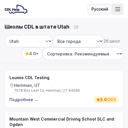
Русский
Язык
Школы CDL в штате Utah
·
26
26 школ
Штат
Город
4.0+
Sort by
Loumis CDL Testing
Herriman, UT
7578 Box Leaf Cir, Herriman, UT 84096
Подробнее
→
5.0
(
261
)
Mountain West Commercial Driving School SLC and
Ogden