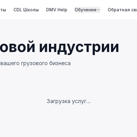
сты
CDL Школы
DMV Help
Обучение
Обратная св
зовой индустрии
вашего грузового бизнеса
Загрузка услуг...