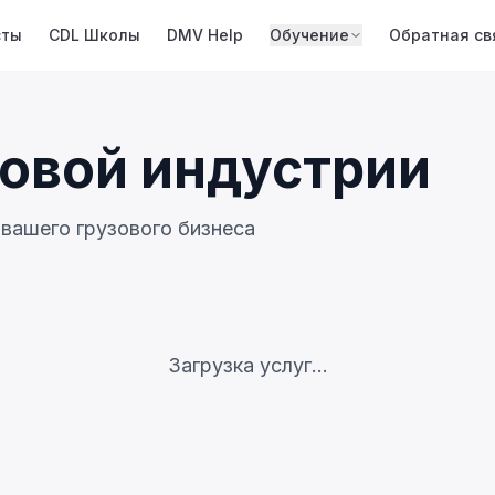
сты
CDL Школы
DMV Help
Обучение
Обратная св
зовой индустрии
вашего грузового бизнеса
Загрузка услуг...