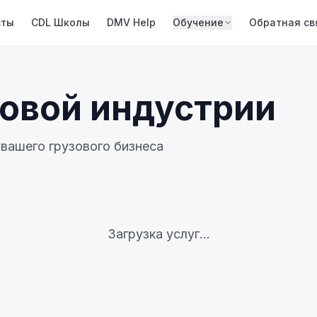
сты
CDL Школы
DMV Help
Обучение
Обратная св
зовой индустрии
вашего грузового бизнеса
Загрузка услуг...