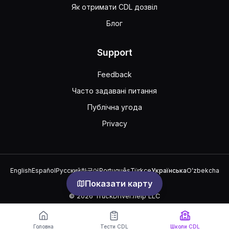
Як отримати CDL дозвіл
Блог
Support
Feedback
Часто задавані питання
Публічна угода
Privacy
English
Español
Русский
한국어
Português
Türkçe
Українська
Oʻzbekcha
中文
العربية
Показати карту
© 2026 TruckDriver.help LLC
Платформа належить компанії і не пов'язана з державними
організаціями.
Головна
Тести CDL
Школи CDL