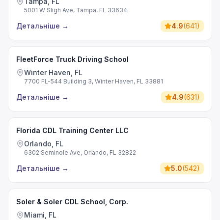
Tampa, FL
5001 W Sligh Ave, Tampa, FL 33634
Детальніше
→
4.9
(
641
)
FleetForce Truck Driving School
Winter Haven, FL
7700 FL-544 Building 3, Winter Haven, FL 33881
Детальніше
→
4.9
(
631
)
Florida CDL Training Center LLC
Orlando, FL
6302 Seminole Ave, Orlando, FL 32822
Детальніше
→
5.0
(
542
)
Soler & Soler CDL School, Corp.
Miami, FL