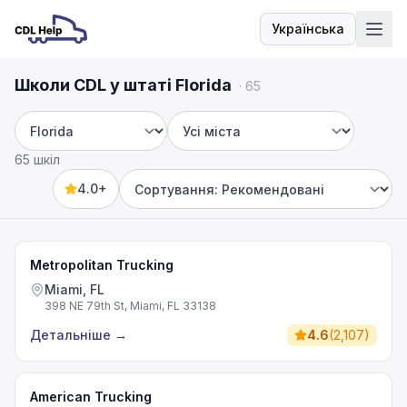
Українська
Мова
Школи CDL у штаті Florida
·
65
Штат
Місто
65 шкіл
4.0+
Sort by
Metropolitan Trucking
Miami, FL
398 NE 79th St, Miami, FL 33138
Детальніше
→
4.6
(
2,107
)
American Trucking