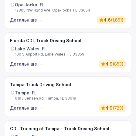
Opa-locka, FL
12805 NW 42nd Ave, Opa-locka, FL 33054
Детальніше
→
4.6
(
1,851
)
Florida CDL Truck Driving School
Lake Wales, FL
100 S Airport Rd, Lake Wales, FL 33859
Детальніше
→
4.9
(
853
)
Tampa Truck Driving School
Tampa, FL
6193 Jensen Rd, Tampa, FL 33619
Детальніше
→
4.9
(
723
)
CDL Training of Tampa - Truck Driving School