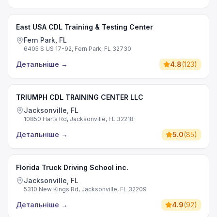
East USA CDL Training & Testing Center
Fern Park, FL
6405 S US 17-92, Fern Park, FL 32730
Детальніше
→
4.8
(
123
)
TRIUMPH CDL TRAINING CENTER LLC
Jacksonville, FL
10850 Harts Rd, Jacksonville, FL 32218
Детальніше
→
5.0
(
85
)
Florida Truck Driving School inc.
Jacksonville, FL
5310 New Kings Rd, Jacksonville, FL 32209
Детальніше
→
4.9
(
92
)