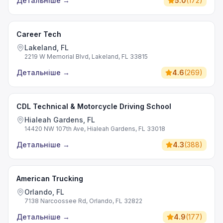
Детальніше
→
5.0
(
172
)
Career Tech
Lakeland, FL
2219 W Memorial Blvd, Lakeland, FL 33815
Детальніше
→
4.6
(
269
)
CDL Technical & Motorcycle Driving School
Hialeah Gardens, FL
14420 NW 107th Ave, Hialeah Gardens, FL 33018
Детальніше
→
4.3
(
388
)
American Trucking
Orlando, FL
7138 Narcoossee Rd, Orlando, FL 32822
Детальніше
→
4.9
(
177
)