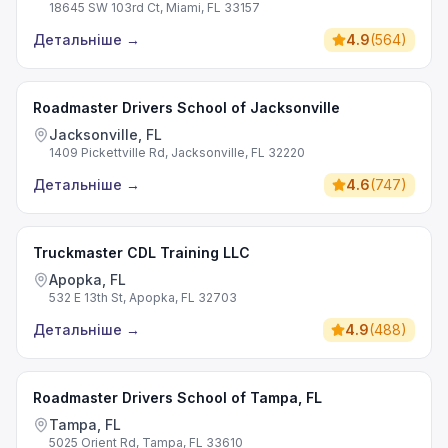
18645 SW 103rd Ct, Miami, FL 33157
Детальніше
→
4.9
(
564
)
Roadmaster Drivers School of Jacksonville
Jacksonville, FL
1409 Pickettville Rd, Jacksonville, FL 32220
Детальніше
→
4.6
(
747
)
Truckmaster CDL Training LLC
Apopka, FL
532 E 13th St, Apopka, FL 32703
Детальніше
→
4.9
(
488
)
Roadmaster Drivers School of Tampa, FL
Tampa, FL
5025 Orient Rd, Tampa, FL 33610