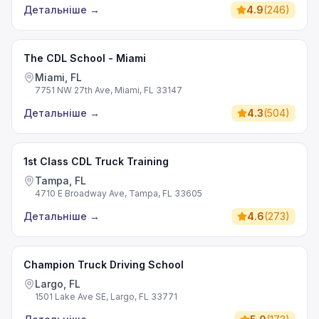
Детальніше
→
4.9
(
246
)
The CDL School - Miami
Miami, FL
7751 NW 27th Ave, Miami, FL 33147
Детальніше
→
4.3
(
504
)
1st Class CDL Truck Training
Tampa, FL
4710 E Broadway Ave, Tampa, FL 33605
Детальніше
→
4.6
(
273
)
Champion Truck Driving School
Largo, FL
1501 Lake Ave SE, Largo, FL 33771