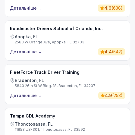
Детальніше
→
4.6
(
638
)
Roadmaster Drivers School of Orlando, Inc.
Apopka, FL
2580 W Orange Ave, Apopka, FL 32703
Детальніше
→
4.4
(
542
)
FleetForce Truck Driver Training
Bradenton, FL
5840 26th St W Bldg. 18, Bradenton, FL 34207
Детальніше
→
4.9
(
253
)
Tampa CDL Academy
Thonotosassa, FL
11853 US-301, Thonotosassa, FL 33592