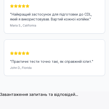
"
Найкращий застосунок для підготовки до CDL,
який я використовував. Вартий кожної копійки.
"
Maria S., California
"
Практичні тести точно такі, як справжній іспит.
"
John D., Florida
Часто задавані питання
Завантаження запитань та відповідей...
Скільки питань на іспиті?
Загальні знання - 50 питань, повітряні гальма - 25 пита