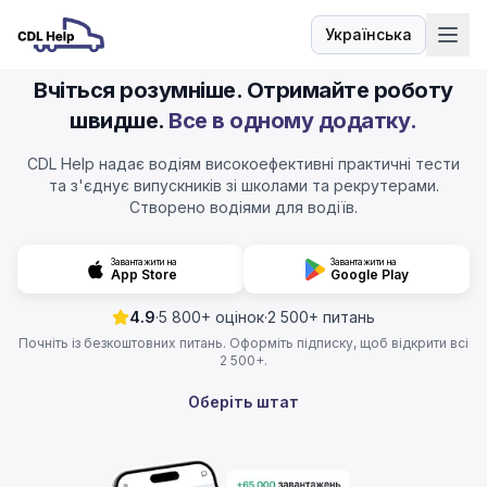
Українська
Мова
Вчіться розумніше. Отримайте роботу
швидше.
Все в одному додатку.
CDL Help надає водіям високоефективні практичні тести
та з'єднує випускників зі школами та рекрутерами.
Створено водіями для водіїв.
Завантажити на
Завантажити на
App Store
Google Play
4.9
·
5 800+ оцінок
·
2 500+ питань
Почніть із безкоштовних питань. Оформіть підписку, щоб відкрити всі
2 500+.
Оберіть штат