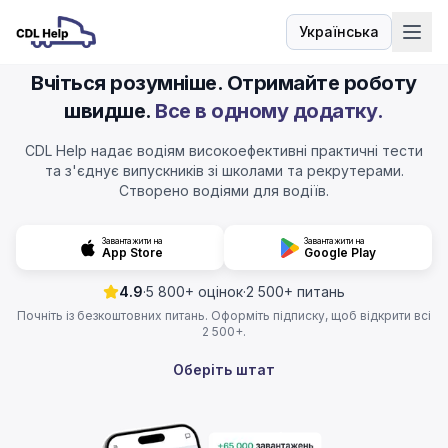
Українська
Мова
Вчіться розумніше. Отримайте роботу
швидше.
Все в одному додатку.
CDL Help надає водіям високоефективні практичні тести
та з'єднує випускників зі школами та рекрутерами.
Створено водіями для водіїв.
Завантажити на
Завантажити на
App Store
Google Play
4.9
·
5 800+ оцінок
·
2 500+ питань
Почніть із безкоштовних питань. Оформіть підписку, щоб відкрити всі
2 500+.
Оберіть штат