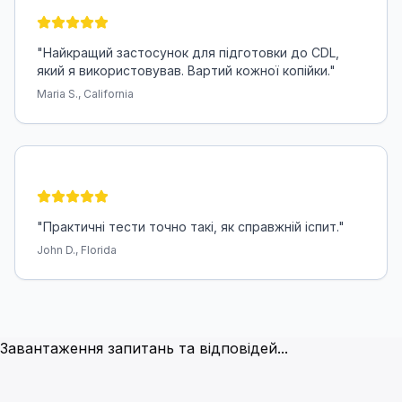
"
Найкращий застосунок для підготовки до CDL,
який я використовував. Вартий кожної копійки.
"
Maria S., California
"
Практичні тести точно такі, як справжній іспит.
"
John D., Florida
Часто задавані питання
Завантаження запитань та відповідей...
Скільки питань на іспиті?
Загальні знання - 50 питань, повітряні гальма - 25 пита