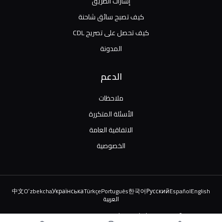
إشارات الطريق
كيف تصبح سائق شاحنة
كيف تحصل على تصريح CDL
المدونة
الدعم
ملاحظات
الأسئلة المتكررة
الاتفاقية العامة
الخصوصية
中文
Oʻzbekcha
Українська
Türkçe
Português
한국어
Русский
Español
English
العربية
© 2026 TruckDriver.help LLC. جميع الحقوق محفوظة.