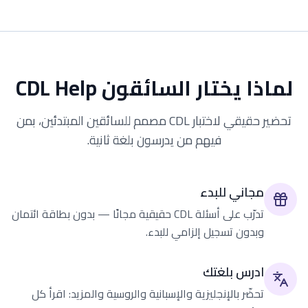
لماذا يختار السائقون CDL Help
تحضير حقيقي لاختبار CDL مصمم للسائقين المبتدئين، بمن
فيهم من يدرسون بلغة ثانية.
مجاني للبدء
تدرّب على أسئلة CDL حقيقية مجانًا — بدون بطاقة ائتمان
وبدون تسجيل إلزامي للبدء.
ادرس بلغتك
تحضّر بالإنجليزية والإسبانية والروسية والمزيد: اقرأ كل