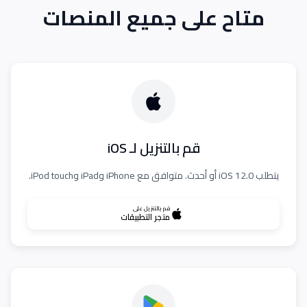
متاح على جميع المنصات
قم بالتنزيل لـ iOS
يتطلب iOS 12.0 أو أحدث. متوافق مع iPhone وiPad وiPod touch.
قم بالتنزيل على
متجر التطبيقات