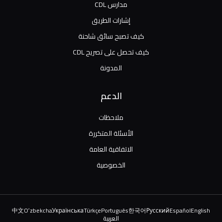
مدارس CDL
إشارات الطريق
كيف تصبح سائق شاحنة
كيف تحصل على تصريح CDL
المدونة
الدعم
ملاحظات
الأسئلة المتكررة
الاتفاقية العامة
الخصوصية
中文
Oʻzbekcha
Українська
Türkçe
Português
한국어
Русский
Español
English
العربية