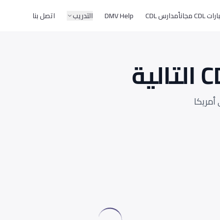
CD مجاناً
مدارس CDL
DMV Help
التدريب
اتصل بنا
أمريكا