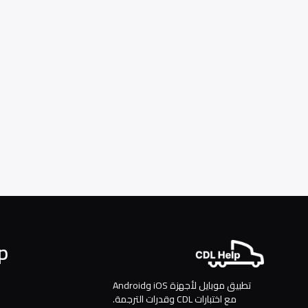
p
تطبيق موبايل لأجهزة iOS وAndroid
مع اختبارات CDL وقدرات الترجمة.