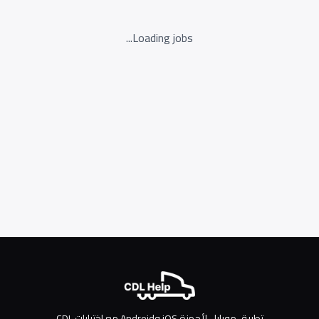
Loading jobs...
تطبيق موبايل لأجهزة iOS وAndroid مع اختبارات CDL