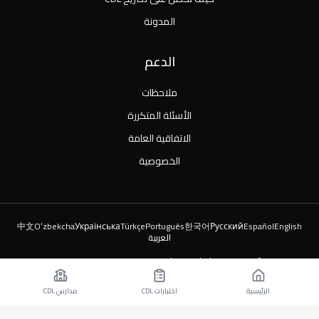
المدونة
الدعم
ملاحظات
الأسئلة المتكررة
الاتفاقية العامة
الخصوصية
中文
Oʻzbekcha
Українська
Türkçe
Português
한국어
Русский
Español
English
العربية
© 2026 TruckDriver.help LLC. جميع الحقوق محفوظة.
المنصة مملوكة للشركة وليست مرتبطة بالمنظمات الحكومية.
الرئيسية
اختبارات CDL
مدارس CDL