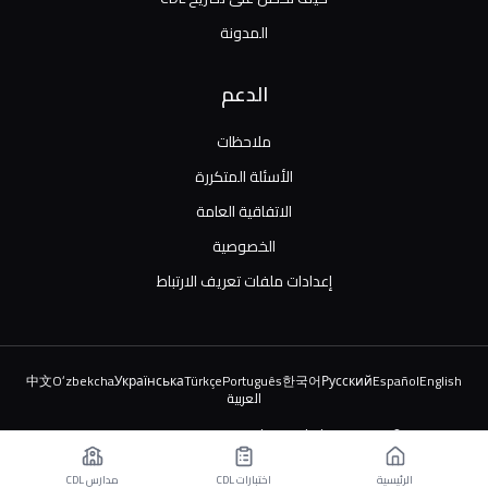
المدونة
الدعم
ملاحظات
الأسئلة المتكررة
الاتفاقية العامة
الخصوصية
إعدادات ملفات تعريف الارتباط
中文
Oʻzbekcha
Українська
Türkçe
Português
한국어
Русский
Español
English
العربية
© 2026 TruckDriver.help LLC. جميع الحقوق محفوظة.
المنصة مملوكة للشركة وليست مرتبطة بالمنظمات الحكومية.
الرئيسية
اختبارات CDL
مدارس CDL