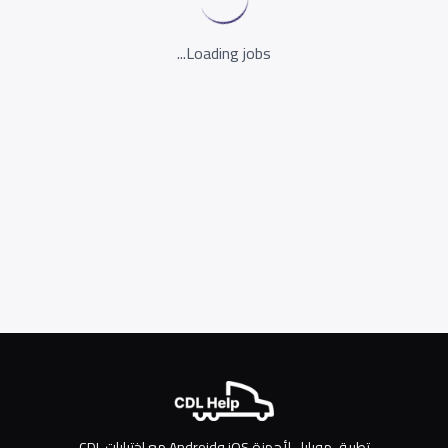
Loading jobs...
تطبيق موبايل لأجهزة iOS وAndroid مع اختبارات CDL