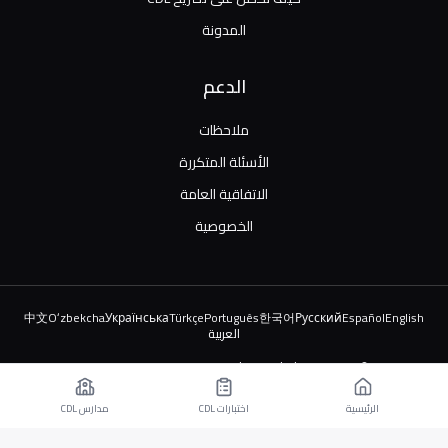
المدونة
الدعم
ملاحظات
الأسئلة المتكررة
الاتفاقية العامة
الخصوصية
中文
Oʻzbekcha
Українська
Türkçe
Português
한국어
Русский
Español
English
العربية
© 2026 TruckDriver.help LLC. جميع الحقوق محفوظة.
المنصة مملوكة للشركة وليست مرتبطة بالمنظمات الحكومية.
الرئيسية
اختبارات CDL
مدارس CDL