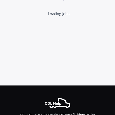
Loading jobs...
تطبيق موبايل لأجهزة iOS وAndroid مع اختبارات CDL