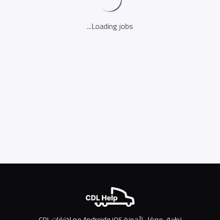
Loading jobs...
تطبيق موبايل لأجهزة iOS وAndroid مع اختبارات CDL