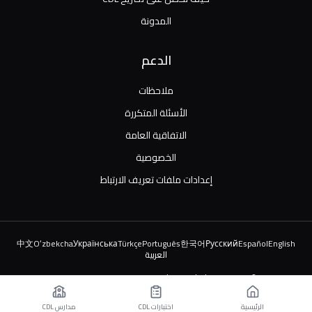
المدونة
الدعم
ملاحظات
الأسئلة المتكررة
الاتفاقية العامة
الخصوصية
إعدادات ملفات تعريف الارتباط
中文
Oʻzbekcha
Українська
Türkçe
Português
한국어
Русский
Español
English
العربية
© 2026 TruckDriver.help LLC. جميع الحقوق محفوظة.
المنصة مملوكة للشركة وليست مرتبطة بالمنظمات الحكومية.
الرئيسية
اختبارات CDL
مدارس CDL