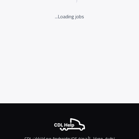
Loading jobs...
تطبيق موبايل لأجهزة iOS وAndroid مع اختبارات CDL