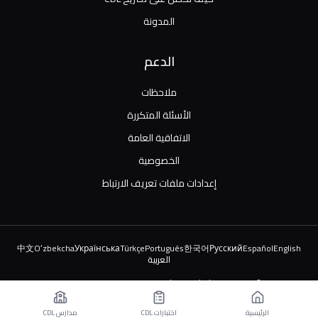
المدونة
الدعم
ملاحظات
الأسئلة المتكررة
الاتفاقية العامة
الخصوصية
إعدادات ملفات تعريف الارتباط
中文
Oʻzbekcha
Українська
Türkçe
Português
한국어
Русский
Español
English
العربية
© 2026 TruckDriver.help LLC. جميع الحقوق محفوظة.
المنصة مملوكة للشركة وليست مرتبطة بالمنظمات الحكومية.
الرئيسية
اختبارات CDL
مدارس CDL